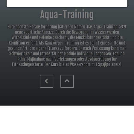
Aqua-Training
Eure nächste Herausforderung hat einen Namen: Das Aqua-Training setzt
neue sportliche Anreize.
Durch die Bewegung im Wasser werden
Wirbelsäule und Gelenke geschont, die Muskulatur gestärkt
und die
Kondition erhöht. Als Ganzkörper-Training ist es somit eine sanfte und
gesunde Art,
die eigene Fitness zu fördern. Je nach Verfassung kann man
Schwierigkeit und Intensität
der Module individuell anpassen. Egal ob
Reha-Maßnahme nach Verletzungen oder Ausdauerübung
für
Fitnessbegeisterte: Der Kurs bietet Wassersport mit Spaßpotenzial.
Aqua-Training