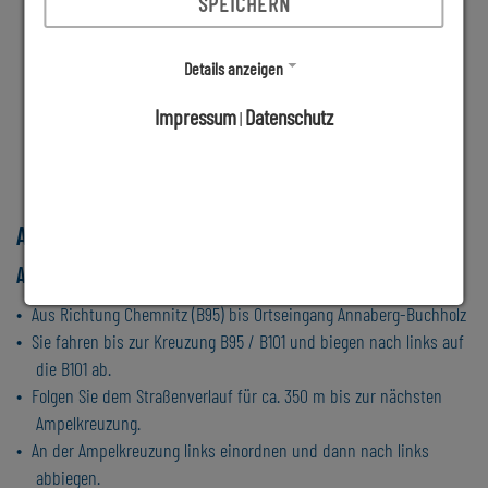
SPEICHERN
Details anzeigen
Impressum
Datenschutz
|
Anfahrtsbeschreibung Schwimmhalle Atlantis
Aus Richtung Chemnitz
Aus Richtung Chemnitz (B95) bis Ortseingang Annaberg-Buchholz
Sie fahren bis zur Kreuzung B95 / B101 und biegen nach links auf
die B101 ab.
Folgen Sie dem Straßenverlauf für ca. 350 m bis zur nächsten
Ampelkreuzung.
An der Ampelkreuzung links einordnen und dann nach links
abbiegen.