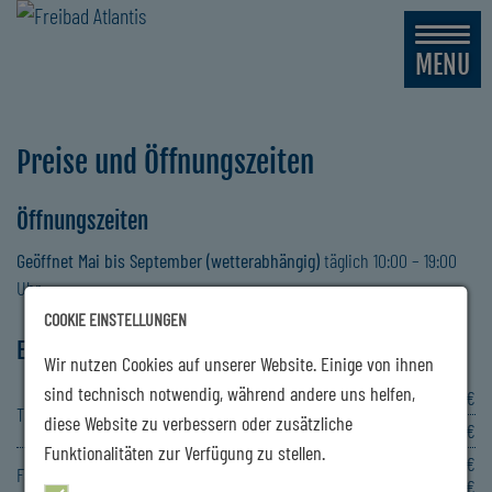
MENU
Preise und Öffnungszeiten
Öffnungszeiten
Geöffnet Mai bis September (wetterabhängig)
täglich 10:00 – 19:00
Uhr
COOKIE EINSTELLUNGEN
Eintrittspreise
Wir nutzen Cookies auf unserer Website. Einige von ihnen
sind technisch notwendig, während andere uns helfen,
Erwachsene
4,00 €
Tageskarte
diese Website zu verbessern oder zusätzliche
Kind/Ermäßigt*
2,50 €
Funktionalitäten zur Verfügung zu stellen.
2 Erwachsene + 2 Kinder,
10,00 €
Familienkarte
jedes weitere Kind
2,00 €