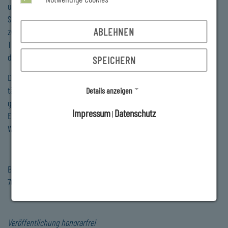
und das weitläufige Gelände lädt mit Wiesen, Liegen und
Strandkörben zum erholenden Verweilen ein. Für die Abwechslung
ABLEHNEN
zwischendurch sorgen Riesenschach, Beachvolleyball oder
Tischtennis und auf der Aussichtsterrasse mit Imbiss genießt man
den besten Blick und eine Stärkung.
SPEICHERN
Das Freibad „Am Stangewald“ ist bei entsprechender Witterung
täglich von 10:00 – 19:00 Uhr bis Ende August/Anfang September
Details anzeigen
geöffnet. Der Eintritt für Kinder kostet 2,50 EUR am Tag sowie 4,00
Impressum
Datenschutz
|
EUR für Erwachsene. Eine Zehnerkarte empfiehlt sich für richtige
Wasserratten – 10-mal zahlen und der 11. Eintritt ist frei.
Bei Rückfragen stehen wir gerne telefonisch unter der 03733 5613-
70 zur Verfügung.
Veröffentlichung honorarfrei