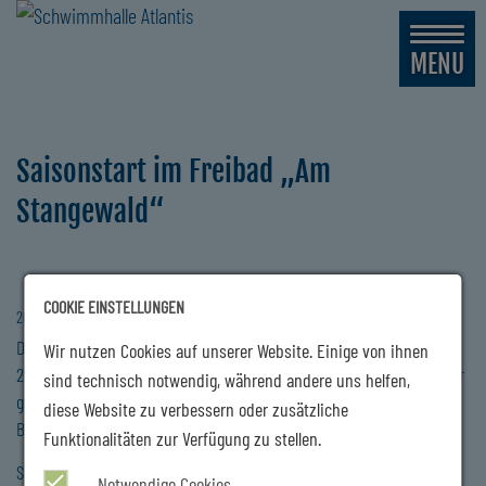
MENU
Saisonstart im Freibad „Am
Stangewald“
COOKIE EINSTELLUNGEN
26.05.2026
Die Saison im Freibad „Am Stangewald“ startet am Freitag, den
Wir nutzen Cookies auf unserer Website. Einige von ihnen
29.05.2025. Dank der warmen letzten Tage ist die Wassertemperatur
sind technisch notwendig, während andere uns helfen,
gestiegen und nach den letzten Arbeiten im Gelände steht dem
diese Website zu verbessern oder zusätzliche
Badespaß ab Freitag nix mehr im Wege.
Funktionalitäten zur Verfügung zu stellen.
Schwimmer-, Nichtschwimmer- sowie das Babybecken sind bereit
Notwendige Cookies